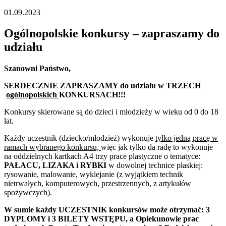
01.09.2023
Ogólnopolskie konkursy – zapraszamy do
udziału
Szanowni Państwo,
SERDECZNIE ZAPRASZAMY do udziału w TRZECH
ogólnopolskich
KONKURSACH!!!
Konkursy skierowane są do dzieci i młodzieży w wieku od 0 do 18
lat.
Każdy uczestnik (dziecko/młodzież) wykonuje
tylko jedną pracę w
ramach wybranego konkursu,
więc jak tylko da radę to wykonuje
na oddzielnych kartkach A4 trzy prace plastyczne o tematyce:
PAŁACU, LIZAKA i RYBKI
w dowolnej technice płaskiej:
rysowanie, malowanie, wyklejanie (z wyjątkiem technik
nietrwałych, komputerowych, przestrzennych, z artykułów
spożywczych).
W sumie każdy UCZESTNIK konkursów może otrzymać: 3
DYPLOMY i 3 BILETY WSTĘPU,
a Opiekunowie prac