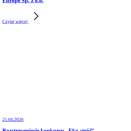
Europe Sp. z o.o.
Czytaj więcej
21.04.2026
Rozstrzygnięcie konkursu „Eko-strój”