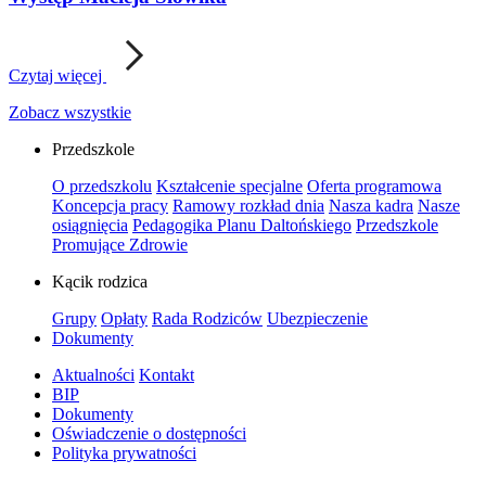
Czytaj więcej
Zobacz wszystkie
Przedszkole
O przedszkolu
Kształcenie specjalne
Oferta programowa
Koncepcja pracy
Ramowy rozkład dnia
Nasza kadra
Nasze
osiągnięcia
Pedagogika Planu Daltońskiego
Przedszkole
Promujące Zdrowie
Kącik rodzica
Grupy
Opłaty
Rada Rodziców
Ubezpieczenie
Dokumenty
Aktualności
Kontakt
BIP
Dokumenty
Oświadczenie o dostępności
Polityka prywatności