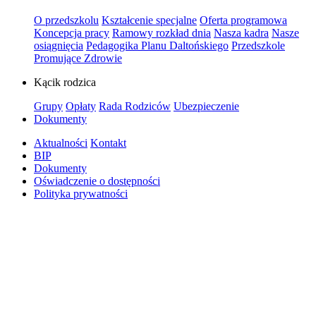
O przedszkolu
Kształcenie specjalne
Oferta programowa
Koncepcja pracy
Ramowy rozkład dnia
Nasza kadra
Nasze
osiągnięcia
Pedagogika Planu Daltońskiego
Przedszkole
Promujące Zdrowie
Kącik rodzica
Grupy
Opłaty
Rada Rodziców
Ubezpieczenie
Dokumenty
Aktualności
Kontakt
BIP
Dokumenty
Oświadczenie o dostępności
Polityka prywatności